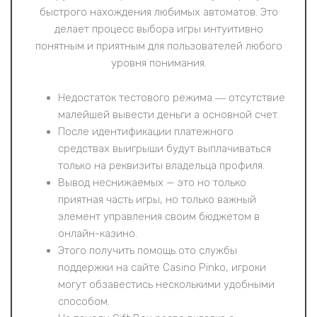
быстрого нахождения любимых автоматов. Это
делает процесс выбора игры интуитивно
понятным и приятным для пользователей любого
уровня понимания.
Недостаток тестового режима ― отсутствие
малейшей вывести деньги а основной счет.
После идентификации платежного
средствах выигрыши будут выплачиваться
только на реквизиты владельца профиля.
Вывод неснижаемых — это но только
приятная часть игры, но только важный
элемент управления своим бюджетом в
онлайн-казино.
Этого получить помощь ото службы
поддержки на сайте Casino Pinko, игроки
могут обзавестись несколькими удобными
способом.