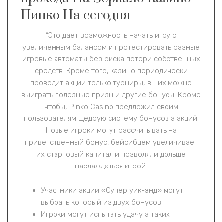
Пинко На сегодня
“Это дает возможность начать игру с
увеличенным балансом и протестировать разные
игровые автоматы без риска потери собственных
средств. Кроме того, казино периодически
проводит акции только турниры, в них можно
выиграть полезные призы и другие бонусы. Кроме
чтобы, Pinko Casino предложил своим
пользователям щедрую систему бонусов а акций.
Новые игроки могут рассчитывать на
приветственный бонус, бейсибцем увеличивает
их стартовый капитал и позволяли дольше
наслаждаться игрой.
Участники акции «Супер уик-энд» могут
выбрать который из двух бонусов.
Игроки могут испытать удачу а таких