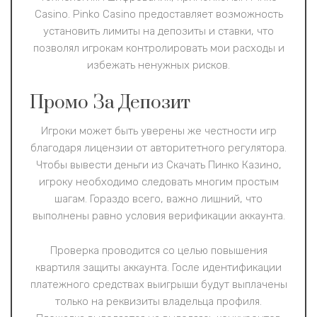
Casino. Pinko Casino предоставляет возможность
установить лимиты на депозиты и ставки, что
позволял игрокам контролировать мои расходы и
избежать ненужных рисков.
Промо За Депозит
Игроки может быть уверены же честности игр
благодаря лицензии от авторитетного регулятора.
Чтобы вывести деньги из Скачать Пинко Казино,
игроку необходимо следовать многим простым
шагам. Гораздо всего, важно лишний, что
выполнены равно условия верификации аккаунта.
Проверка проводится со целью повышения
квартиля защиты аккаунта. Госле идентификации
платежного средствах выигрыши будут выплачены
только на реквизиты владельца профиля.