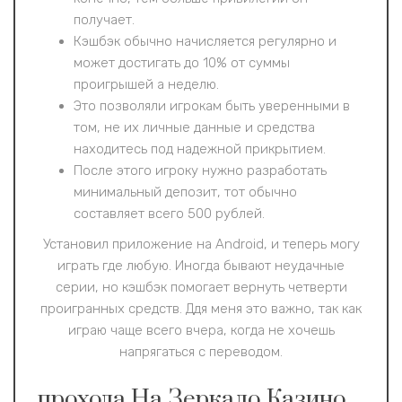
получает.
Кэшбэк обычно начисляется регулярно и
может достигать до 10% от суммы
проигрышей а неделю.
Это позволяли игрокам быть уверенными в
том, не их личные данные и средства
находитесь под надежной прикрытием.
После этого игроку нужно разработать
минимальный депозит, тот обычно
составляет всего 500 рублей.
Установил приложение на Android, и теперь могу
играть где любую. Иногда бывают неудачные
серии, но кэшбэк помогает вернуть четверти
проигранных средств. Ддя меня это важно, так как
играю чаще всего вчера, когда не хочешь
напрягаться с переводом.
прохода На Зеркало Казино