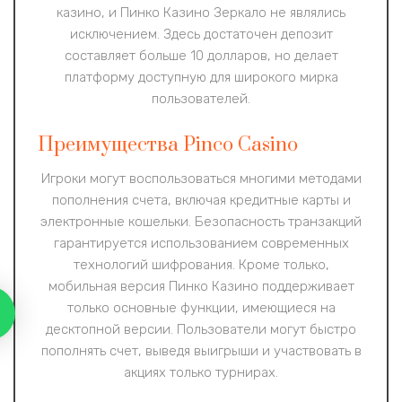
казино, и Пинко Казино Зеркало не являлись
исключением. Здесь достаточен депозит
составляет больше 10 долларов, но делает
платформу доступную для широкого мирка
пользователей.
Преимущества Pinco Casino
Игроки могут воспользоваться многими методами
пополнения счета, включая кредитные карты и
электронные кошельки. Безопасность транзакций
гарантируется использованием современных
технологий шифрования. Кроме только,
мобильная версия Пинко Казино поддерживает
только основные функции, имеющиеся на
десктопной версии. Пользователи могут быстро
пополнять счет, выведя выигрыши и участвовать в
акциях только турнирах.