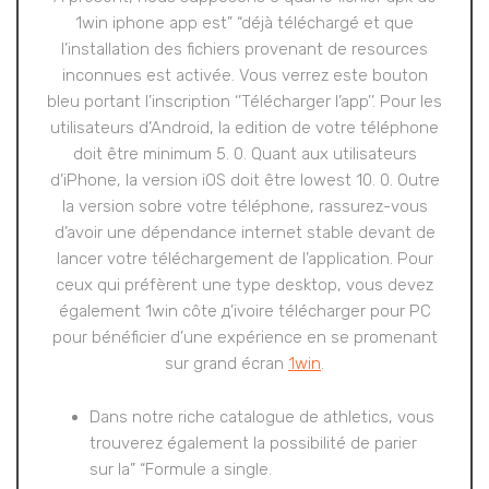
1win iphone app est” “déjà téléchargé et que
l’installation des fichiers provenant de resources
inconnues est activée. Vous verrez este bouton
bleu portant l’inscription ‘’Télécharger l’app’’. Pour les
utilisateurs d’Android, la edition de votre téléphone
doit être minimum 5. 0. Quant aux utilisateurs
d’iPhone, la version iOS doit être lowest 10. 0. Outre
la version sobre votre téléphone, rassurez-vous
d’avoir une dépendance internet stable devant de
lancer votre téléchargement de l’application. Pour
ceux qui préfèrent une type desktop, vous devez
également 1win côte д’ivoire télécharger pour PC
pour bénéficier d’une expérience en se promenant
sur grand écran
1win
.
Dans notre riche catalogue de athletics, vous
trouverez également la possibilité de parier
sur la” “Formule a single.