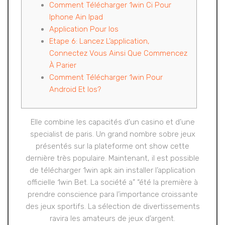
Comment Télécharger 1win Ci Pour
Iphone Ain Ipad
Application Pour Ios
Etape 6: Lancez L’application,
Connectez Vous Ainsi Que Commencez
À Parier
Comment Télécharger 1win Pour
Android Et Ios?
Elle combine les capacités d’un casino et d’une
specialist de paris. Un grand nombre sobre jeux
présentés sur la plateforme ont show cette
dernière très populaire. Maintenant, il est possible
de télécharger 1win apk ain installer l’application
officielle 1win Bet. La société a” “été la première à
prendre conscience para l’importance croissante
des jeux sportifs. La sélection de divertissements
ravira les amateurs de jeux d’argent.