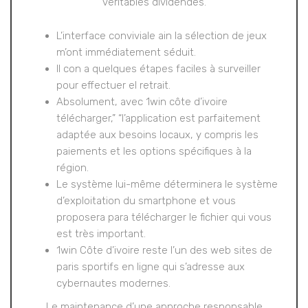
véritables dividendes.
L’interface conviviale ain la sélection de jeux
m’ont immédiatement séduit.
Il con a quelques étapes faciles à surveiller
pour effectuer el retrait.
Absolument, avec 1win côte d’ivoire
télécharger,” “l’application est parfaitement
adaptée aux besoins locaux, y compris les
paiements et les options spécifiques à la
région.
Le système lui-même déterminera le système
d’exploitation du smartphone et vous
proposera para télécharger le fichier qui vous
est très important.
1win Côte d’ivoire reste l’un des web sites de
paris sportifs en ligne qui s’adresse aux
cybernautes modernes.
Le maintenance d’une approche responsable