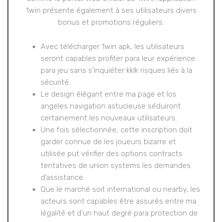
1win présente également à ses utilisateurs divers
bonus et promotions réguliers.
Avec télécharger 1win apk, les utilisateurs
seront capables profiter para leur expérience
para jeu sans s’inquiéter kklk risques liés à la
sécurité.
Le design élégant entre ma page et los
angeles navigation astucieuse séduiront
certainement les nouveaux utilisateurs.
Une fois sélectionnée, cette inscription doit
garder connue de les joueurs bizarre et
utilisée put vérifier des options contracts
tentatives de union systems les demandes
d’assistance.
Que le marché soit international ou nearby, les
acteurs sont capables être assurés entre ma
légalité et d’un haut degré para protection de