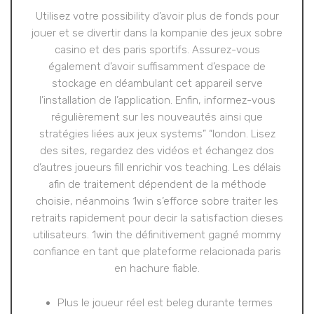
Utilisez votre possibility d’avoir plus de fonds pour
jouer et se divertir dans la kompanie des jeux sobre
casino et des paris sportifs. Assurez-vous
également d’avoir suffisamment d’espace de
stockage en déambulant cet appareil serve
l’installation de l’application. Enfin, informez-vous
régulièrement sur les nouveautés ainsi que
stratégies liées aux jeux systems” “london. Lisez
des sites, regardez des vidéos et échangez dos
d’autres joueurs fill enrichir vos teaching. Les délais
afin de traitement dépendent de la méthode
choisie, néanmoins 1win s’efforce sobre traiter les
retraits rapidement pour decir la satisfaction dieses
utilisateurs. 1win the définitivement gagné mommy
confiance en tant que plateforme relacionada paris
en hachure fiable.
Plus le joueur réel est beleg durante termes