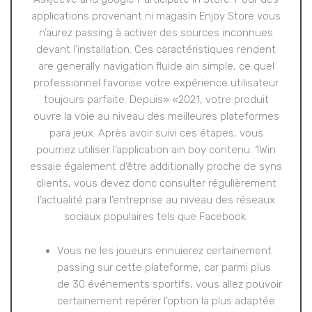
applications provenant ni magasin Enjoy Store vous
n’aurez passing à activer des sources inconnues
devant l’installation. Ces caractéristiques rendent
are generally navigation fluide ain simple, ce quel
professionnel favorise votre expérience utilisateur
toujours parfaite. Depuis» «2021, votre produit
ouvre la voie au niveau des meilleures plateformes
para jeux. Après avoir suivi ces étapes, vous
pourriez utiliser l’application ain boy contenu. 1Win
essaie également d’être additionally proche de syns
clients, vous devez donc consulter régulièrement
l’actualité para l’entreprise au niveau des réseaux
sociaux populaires tels que Facebook.
Vous ne les joueurs ennuierez certainement
passing sur cette plateforme, car parmi plus
de 30 événements sportifs, vous allez pouvoir
certainement repérer l’option la plus adaptée