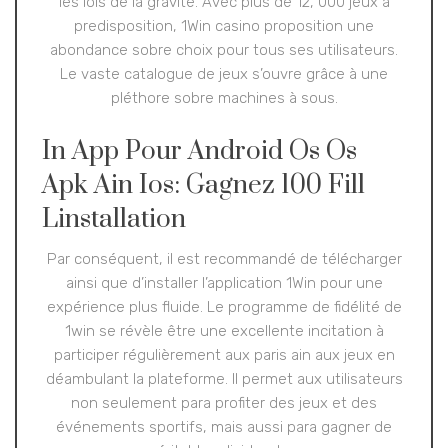
les lois de la gravité. Avec plus de 12, 000 jeux à
predisposition, 1Win casino proposition une
abondance sobre choix pour tous ses utilisateurs.
Le vaste catalogue de jeux s’ouvre grâce à une
pléthore sobre machines à sous.
In App Pour Android Os Os
Apk Ain Ios: Gagnez 100 Fill
Linstallation
Par conséquent, il est recommandé de télécharger
ainsi que d’installer l’application 1Win pour une
expérience plus fluide. Le programme de fidélité de
1win se révèle être une excellente incitation à
participer régulièrement aux paris ain aux jeux en
déambulant la plateforme. Il permet aux utilisateurs
non seulement para profiter des jeux et des
événements sportifs, mais aussi para gagner de