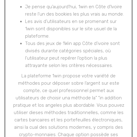
Je pense qu’aujourd’hui, 1win en Côte d’Ivoire
reste l’un des bookies les plus vrais au monde.
Les avis d’utilisateurs en se promenant sur
1win sont disponibles sur le site usuel de la
plateforme.
Tous des jeux de 1Win app Сôte d’ivoire sont
divisés durante catégories spéciales, où
l’utilisateur peut repérer l’option la plus
attrayante selon les critères nécessaires.
La plateforme 1win propose votre variété de
méthodes pour déposer sobre l’argent sur este
compte, ce quel professionnel permet aux
utilisateurs de choisir una méthode la” “in addition
pratique et los angeles plus abordable. Vous pouvez
utiliser dieses méthodes traditionnelles, comme les
cartes bancaires et les portefeuilles électroniques,
ainsi la cual des solutions modernes, y compris des
crypto-monnaies. Chaque option possède ses