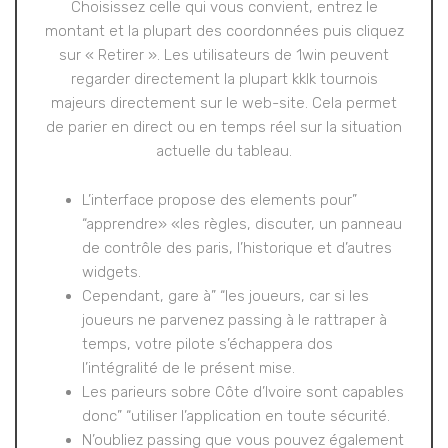
Choisissez celle qui vous convient, entrez le
montant et la plupart des coordonnées puis cliquez
sur « Retirer ». Les utilisateurs de 1win peuvent
regarder directement la plupart kklk tournois
majeurs directement sur le web-site. Cela permet
de parier en direct ou en temps réel sur la situation
actuelle du tableau.
L’interface propose des elements pour”
“apprendre» «les règles, discuter, un panneau
de contrôle des paris, l’historique et d’autres
widgets.
Cependant, gare à” “les joueurs, car si les
joueurs ne parvenez passing à le rattraper à
temps, votre pilote s’échappera dos
l’intégralité de le présent mise.
Les parieurs sobre Côte d’Ivoire sont capables
donc” “utiliser l’application en toute sécurité.
N’oubliez passing que vous pouvez également