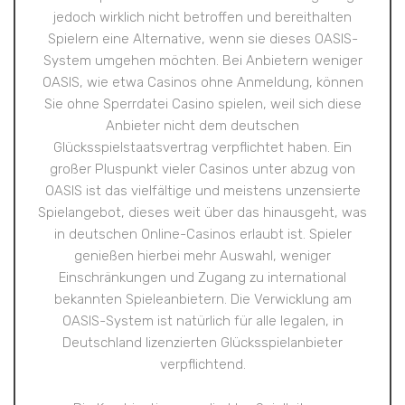
jedoch wirklich nicht betroffen und bereithalten
Spielern eine Alternative, wenn sie dieses OASIS-
System umgehen möchten. Bei Anbietern weniger
OASIS, wie etwa Casinos ohne Anmeldung, können
Sie ohne Sperrdatei Casino spielen, weil sich diese
Anbieter nicht dem deutschen
Glücksspielstaatsvertrag verpflichtet haben. Ein
großer Pluspunkt vieler Casinos unter abzug von
OASIS ist das vielfältige und meistens unzensierte
Spielangebot, dieses weit über das hinausgeht, was
in deutschen Online-Casinos erlaubt ist. Spieler
genießen hierbei mehr Auswahl, weniger
Einschränkungen und Zugang zu international
bekannten Spieleanbietern. Die Verwicklung am
OASIS-System ist natürlich für alle legalen, in
Deutschland lizenzierten Glücksspielanbieter
verpflichtend.