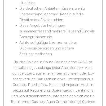
einstellen.
Die deutschen Anbieter müssen, wenig
überraschend, enorme” “Regeln auf die
Einsätze der Spieler zahlen.
Diese Angebote herbringen
zusammenfassend mehrere Tausend Euro als
Bonusguthaben ein.
Achte auf gültige Lizenzen anderer
Glücksspielbehörden und sichere
Zahlungsmethoden.
Ja, das Spielen in Online Casinos ohne OASIS ist
natürlich legal, solange jeder Anbieter über viele
gültige Lizenz aus einem internationalen oder EU-
Staat verfügt. Dazu zählen etwa Lizenzgeber aus
Curacao, Puerto Rica, Malta und Anjouan. Auch in
bezug auf Regulierung, Spielangebot, Limitations
und Schutzmaßnahmen unterscheiden sich die On
the internet Casinos. Auch On the internet Casinos