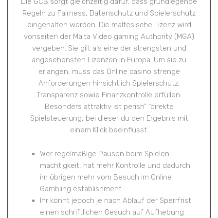
Die GCB sorgt gleichzeitig dafür, dass grundlegende
Regeln zu Fairness, Datenschutz und Spielerschutz
eingehalten werden. Die maltesische Lizenz wird
vonseiten der Malta Video gaming Authority (MGA)
vergeben. Sie gilt als eine der strengsten und
angesehensten Lizenzen in Europa. Um sie zu
erlangen, muss das Online casino strenge
Anforderungen hinsichtlich Spielerschutz,
Transparenz sowie Finanzkontrolle erfüllen.
Besonders attraktiv ist perish” “direkte
Spielsteuerung, bei dieser du den Ergebnis mit
einem Klick beeinflusst.
Wer regelmäßige Pausen beim Spielen
mächtigkeit, hat mehr Kontrolle und dadurch
im übrigen mehr vom Besuch im Online
Gambling establishment.
Ihr könnt jedoch je nach Ablauf der Sperrfrist
einen schriftlichen Gesuch auf Aufhebung