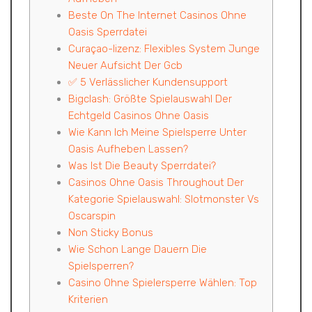
Beste On The Internet Casinos Ohne
Oasis Sperrdatei
Curaçao-lizenz: Flexibles System Junge
Neuer Aufsicht Der Gcb
✅ 5 Verlässlicher Kundensupport
Bigclash: Größte Spielauswahl Der
Echtgeld Casinos Ohne Oasis
Wie Kann Ich Meine Spielsperre Unter
Oasis Aufheben Lassen?
Was Ist Die Beauty Sperrdatei?
Casinos Ohne Oasis Throughout Der
Kategorie Spielauswahl: Slotmonster Vs
Oscarspin
Non Sticky Bonus
Wie Schon Lange Dauern Die
Spielsperren?
Casino Ohne Spielersperre Wählen: Top
Kriterien