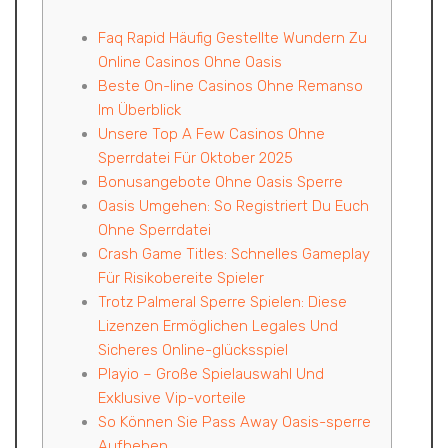
Faq Rapid Häufig Gestellte Wundern Zu
Online Casinos Ohne Oasis
Beste On-line Casinos Ohne Remanso
Im Überblick
Unsere Top A Few Casinos Ohne
Sperrdatei Für Oktober 2025
Bonusangebote Ohne Oasis Sperre
Oasis Umgehen: So Registriert Du Euch
Ohne Sperrdatei
Crash Game Titles: Schnelles Gameplay
Für Risikobereite Spieler
Trotz Palmeral Sperre Spielen: Diese
Lizenzen Ermöglichen Legales Und
Sicheres Online-glücksspiel
Playio – Große Spielauswahl Und
Exklusive Vip-vorteile
So Können Sie Pass Away Oasis-sperre
Aufheben