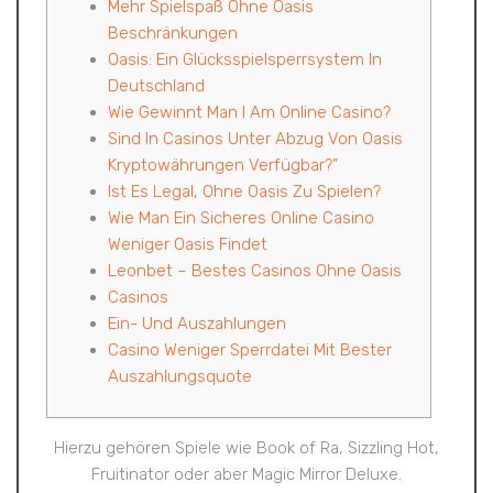
Mehr Spielspaß Ohne Oasis
Beschränkungen
Oasis: Ein Glücksspielsperrsystem In
Deutschland
Wie Gewinnt Man I Am Online Casino?
Sind In Casinos Unter Abzug Von Oasis
Kryptowährungen Verfügbar?”
Ist Es Legal, Ohne Oasis Zu Spielen?
Wie Man Ein Sicheres Online Casino
Weniger Oasis Findet
Leonbet – Bestes Casinos Ohne Oasis
Casinos
Ein- Und Auszahlungen
Casino Weniger Sperrdatei Mit Bester
Auszahlungsquote
Hierzu gehören Spiele wie Book of Ra, Sizzling Hot,
Fruitinator oder aber Magic Mirror Deluxe.