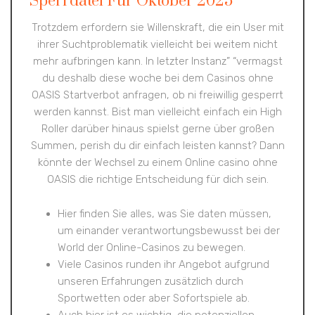
Sperrdatei Für Oktober 2025
Trotzdem erfordern sie Willenskraft, die ein User mit
ihrer Suchtproblematik vielleicht bei weitem nicht
mehr aufbringen kann. In letzter Instanz” “vermagst
du deshalb diese woche bei dem Casinos ohne
OASIS Startverbot anfragen, ob ni freiwillig gesperrt
werden kannst. Bist man vielleicht einfach ein High
Roller darüber hinaus spielst gerne über großen
Summen, perish du dir einfach leisten kannst? Dann
könnte der Wechsel zu einem Online casino ohne
OASIS die richtige Entscheidung für dich sein.
Hier finden Sie alles, was Sie daten müssen,
um einander verantwortungsbewusst bei der
World der Online-Casinos zu bewegen.
Viele Casinos runden ihr Angebot aufgrund
unseren Erfahrungen zusätzlich durch
Sportwetten oder aber Sofortspiele ab.