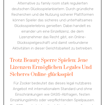
Alternative zu family room stark regulierten
deutschen Glücksspielanbietern. Durch gründliche
Recherchen und die Nutzung sicherer Plattformen
können Spieler das sicheres und unterhaltsames
Glücksspielerlebnis genießen. Dabei handelt es
einander um eine Einzellizenz, die dem
Lizenznehmer das Recht gibt, ein Online-
Glücksspielgeschäft und damit verbundene
Aktivitäten in dieser Gerichtsbarkeit zu betreiben.
Trotz Beauty Sperre Spielen: Jene
Lizenzen Ermöglichen Legales Und
Sicheres Online-glücksspiel
Für Zocker bedeutet das dieses legal nutzbares
Angebot mit internationalem Standard und ohne
Einschränkungen wie OASIS-Abfragen, festen
Einzahlungslimits oder verpflichtenden Spielpausen.