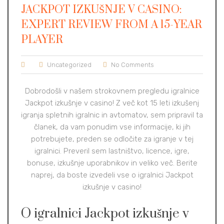
JACKPOT IZKUŠNJE V CASINO:
EXPERT REVIEW FROM A 15-YEAR
PLAYER
Uncategorized
No Comments
Dobrodošli v našem strokovnem pregledu igralnice
Jackpot izkušnje v casino! Z več kot 15 leti izkušenj
igranja spletnih igralnic in avtomatov, sem pripravil ta
članek, da vam ponudim vse informacije, ki jih
potrebujete, preden se odločite za igranje v tej
igralnici. Preveril sem lastništvo, licence, igre,
bonuse, izkušnje uporabnikov in veliko več.
Berite
naprej, da boste izvedeli vse o igralnici Jackpot
izkušnje v casino!
O igralnici Jackpot izkušnje v