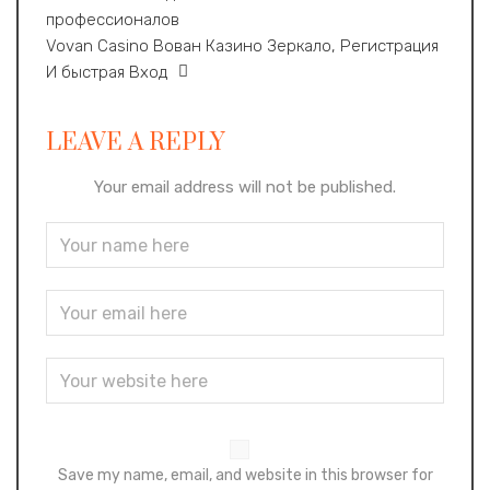
профессионалов
Vovan Casino Вован Казино Зеркало, Регистрация
И быстрая Вход
LEAVE A REPLY
Your email address will not be published.
Save my name, email, and website in this browser for