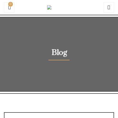
0
Blog