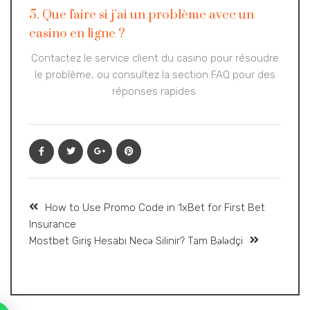
5. Que faire si j’ai un problème avec un
casino en ligne ?
Contactez le service client du casino pour résoudre
le problème, ou consultez la section FAQ pour des
réponses rapides.
How to Use Promo Code in 1xBet for First Bet
Insurance
Mostbet Giriş Hesabı Necə Silinir? Tam Bələdçi