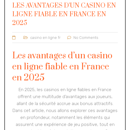
LES AVANTAGES D’UN CASINO EN
LIGNE FIABLE EN FRANCE EN
2025
casino en ligne fr
No Comments
Les avantages d’un casino
en ligne fiable en France
en 2025
En 2025, les casinos en ligne fiables en France
offrent une multitude d’avantages aux joueurs,
allant de la sécurité accrue aux bonus attractifs.
Dans cet article, nous allons explorer ces avantages
en profondeur, notamment les éléments qui
assurent une expérience de jeu positive, tout en