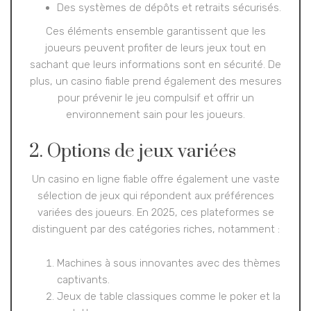
Des systèmes de dépôts et retraits sécurisés.
Ces éléments ensemble garantissent que les
joueurs peuvent profiter de leurs jeux tout en
sachant que leurs informations sont en sécurité. De
plus, un casino fiable prend également des mesures
pour prévenir le jeu compulsif et offrir un
environnement sain pour les joueurs.
2. Options de jeux variées
Un casino en ligne fiable offre également une vaste
sélection de jeux qui répondent aux préférences
variées des joueurs. En 2025, ces plateformes se
distinguent par des catégories riches, notamment :
Machines à sous innovantes avec des thèmes
captivants.
Jeux de table classiques comme le poker et la