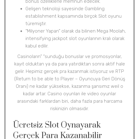
bonus özelliklerle memnun edecek.
Gelişen teknoloji sayesinde Gambling
establishment kapsamında birçok Slot oyunu
türemiştir.
“Milyoner Yapan” olarak da bilinen Mega Moolah,
intensifying jackpot slot oyunlarının kralı olarak
kabul edilir.
Casinoların” “sunduğu bonuslar ve promosyonlar,
kayıt olduktan ya da para yatırdıktan sonra aktif hale
gelir. Hepimiz gerçek pra kazanmak istiyoruz ve RTP
(Return to be able to Player – Oyuncuya Geri Dönüş
Oranı) ne kadar yüksekse, kazanma şansımız weil o
kadar artar. Casino oyunları ile video oyunlar
arasındaki farklardan biri, daha fazla para harcama
riskinizin olmasıdır.
Ücretsiz Slot Oynayarak
Gerçek Para Kazanabilir