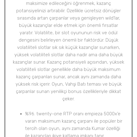
maksimize edileceğini öğrenmek, kazanç
potansiyelinizi artırabilir. Özellikle ücretsiz dönüşler
sırasında artan çarpanlar veya genişleyen wild’lar,
büyük kazançlar elde etmek için önemli fırsatlar
yaratır. Volatilite, bir slot oyununun risk ve ödül
dengesini belirleyen önemli bir faktördür. Düşük
volatiliteli slotlar sık sık küçük kazançlar sunarken,
yüksek volatiliteli slotlar daha nadir ama daha büyük
kazançlar sunar. Kazanç potansiyeli açısından, yüksek
volatiliteli slotlar genellikle daha büyük maksimum
kazanç çarpanları sunar, ancak aynı zamanda daha
yüksek risk içerir. Oyun, Vahşi Batı teması ve büyük
çarpanlar sunan yenilikçi bonus özellikleriyle dikkat
çeker.
%96. twenty-one RTP oranı empieza 5000x’e
varan maksimum kazanç çarpanı ile popüler bir
tercih olan oyun, aynı zamanda Kumar özelliği
ile kazançları ikiye katlama imkanı tanır.