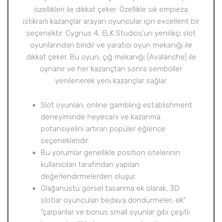
özellikleri ile dikkat çeker. Özellikle sık empieza
istikrarlı kazançlar arayan oyuncular için excellent bir
seçenektir. Cygnus 4, ELK Studios’un yenilikçi slot
oyunlarından biridir ve yaratıcı oyun mekaniği ile
dikkat çeker. Bu oyun, çığ mekaniği (Avalanche) ile
oynanır ve her kazançtan sonra semboller
yenilenerek yeni kazançlar sağlar.
Slot oyunları, online gambling establishment
deneyiminde heyecanı ve kazanma
potansiyelini artıran popüler eğlence
seçenekleridir.
Bu yorumlar genellikle position sitelerinin
kullanıcıları tarafından yapılan
değerlendirmelerden oluşur.
Olağanüstü görsel tasarıma ek olarak, 3D
slotlar oyuncuları bedava döndürmeler, ek”
“çarpanlar ve bonus small oyunlar gibi çeşitli