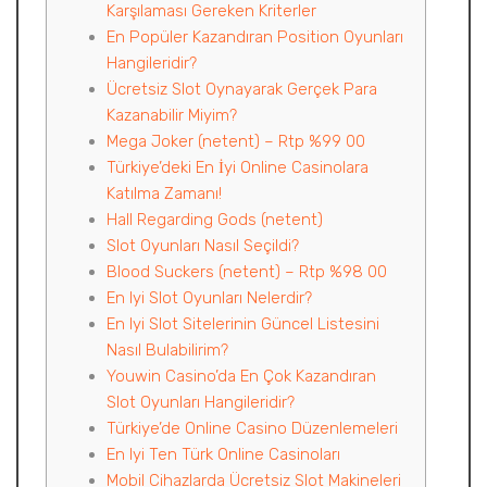
Karşılaması Gereken Kriterler
En Popüler Kazandıran Position Oyunları
Hangileridir?
Ücretsiz Slot Oynayarak Gerçek Para
Kazanabilir Miyim?
Mega Joker (netent) – Rtp %99 00
Türkiye’deki En İyi Online Casinolara
Katılma Zamanı!
Hall Regarding Gods (netent)
Slot Oyunları Nasıl Seçildi?
Blood Suckers (netent) – Rtp %98 00
En Iyi Slot Oyunları Nelerdir?
En Iyi Slot Sitelerinin Güncel Listesini
Nasıl Bulabilirim?
Youwin Casino’da En Çok Kazandıran
Slot Oyunları Hangileridir?
Türkiye’de Online Casino Düzenlemeleri
En Iyi Ten Türk Online Casinoları
Mobil Cihazlarda Ücretsiz Slot Makineleri