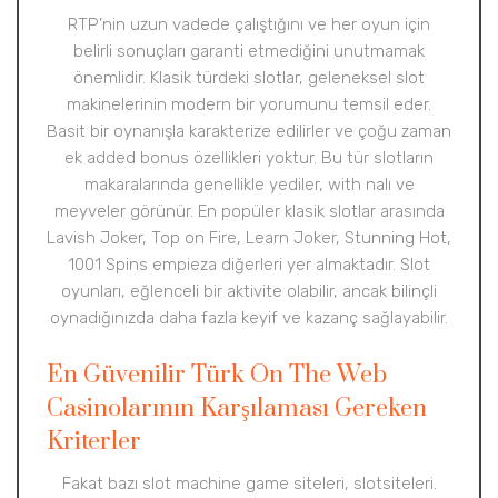
RTP’nin uzun vadede çalıştığını ve her oyun için
belirli sonuçları garanti etmediğini unutmamak
önemlidir. Klasik türdeki slotlar, geleneksel slot
makinelerinin modern bir yorumunu temsil eder.
Basit bir oynanışla karakterize edilirler ve çoğu zaman
ek added bonus özellikleri yoktur. Bu tür slotların
makaralarında genellikle yediler, with nalı ve
meyveler görünür. En popüler klasik slotlar arasında
Lavish Joker, Top on Fire, Learn Joker, Stunning Hot,
1001 Spins empieza diğerleri yer almaktadır. Slot
oyunları, eğlenceli bir aktivite olabilir, ancak bilinçli
oynadığınızda daha fazla keyif ve kazanç sağlayabilir.
En Güvenilir Türk On The Web
Casinolarının Karşılaması Gereken
Kriterler
Fakat bazı slot machine game siteleri, slotsiteleri.