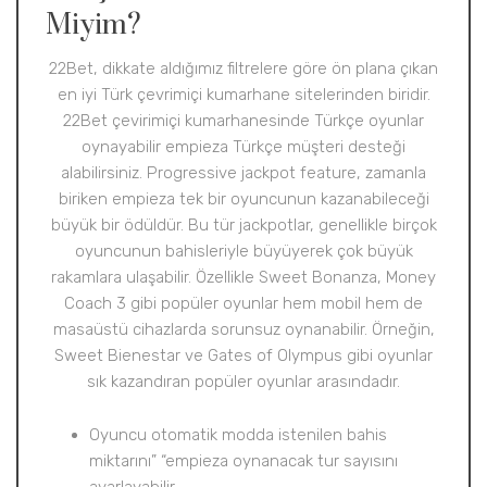
Miyim?
22Bet, dikkate aldığımız filtrelere göre ön plana çıkan
en iyi Türk çevrimiçi kumarhane sitelerinden biridir.
22Bet çevirimiçi kumarhanesinde Türkçe oyunlar
oynayabilir empieza Türkçe müşteri desteği
alabilirsiniz. Progressive jackpot feature, zamanla
biriken empieza tek bir oyuncunun kazanabileceği
büyük bir ödüldür. Bu tür jackpotlar, genellikle birçok
oyuncunun bahisleriyle büyüyerek çok büyük
rakamlara ulaşabilir. Özellikle Sweet Bonanza, Money
Coach 3 gibi popüler oyunlar hem mobil hem de
masaüstü cihazlarda sorunsuz oynanabilir. Örneğin,
Sweet Bienestar ve Gates of Olympus gibi oyunlar
sık kazandıran popüler oyunlar arasındadır.
Oyuncu otomatik modda istenilen bahis
miktarını” “empieza oynanacak tur sayısını