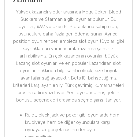
Yüksek kazançlı slotlar arasında Mega Joker, Blood
Suckers ve Starmania gibi oyunlar bulunur. Bu
oyunlar, %97 ve üzeri RTP oranlarına sahip olup,
oyunculara daha fazla geri ödeme sunar. Ayrıca,
position oyun rehberi empieza slot oyun tüyoları gibi
kaynaklardan yararlanarak kazanma şansınızı
artırabilirsiniz. En çok kazandıran oyunlar, büyük
kazanç slot oyunları ve en popüler kazandıran slot
oyunları hakkında bilgi sahibi olmak, size büyük
avantajlar sağlayacaktır. Bets10, bahsettiğimiz
kriterleri karşılayan en iyi Türk çevrimiçi kumarhaneleri
arasına adını yazdırıyor. Yeni üyelerine hoş geldin
bonusu seçenekleri arasında seçme şansı tanıyor.
Rulet, black jack ve poker gibi oyunlarda hem
krupiyeye hem de diğer oyunculara karşı
oynayarak gerçek casino deneyimi