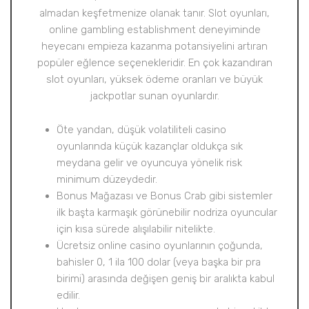
almadan keşfetmenize olanak tanır. Slot oyunları,
online gambling establishment deneyiminde
heyecanı empieza kazanma potansiyelini artıran
popüler eğlence seçenekleridir. En çok kazandıran
slot oyunları, yüksek ödeme oranları ve büyük
jackpotlar sunan oyunlardır.
Öte yandan, düşük volatiliteli casino
oyunlarında küçük kazançlar oldukça sık
meydana gelir ve oyuncuya yönelik risk
minimum düzeydedir.
Bonus Mağazası ve Bonus Crab gibi sistemler
ilk başta karmaşık görünebilir nodriza oyuncular
için kısa sürede alışılabilir nitelikte.
Ücretsiz online casino oyunlarının çoğunda,
bahisler 0, 1 ila 100 dolar (veya başka bir pra
birimi) arasında değişen geniş bir aralıkta kabul
edilir.