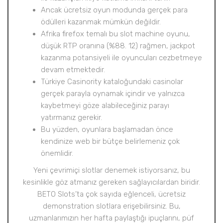
Ancak ücretsiz oyun modunda gerçek para
ödülleri kazanmak mümkün değildir.
Afrika firefox temalı bu slot machine oyunu,
düşük RTP oranına (%88. 12) rağmen, jackpot
kazanma potansiyeli ile oyuncuları cezbetmeye
devam etmektedir.
Türkiye Casinority kataloğundaki casinolar
gerçek parayla oynamak içindir ve yalnızca
kaybetmeyi göze alabileceğiniz parayı
yatırmanız gerekir.
Bu yüzden, oyunlara başlamadan önce
kendinize web bir bütçe belirlemeniz çok
önemlidir.
Yeni çevrimiçi slotlar denemek istiyorsanız, bu
kesinlikle göz atmanız gereken sağlayıcılardan biridir.
BETO Slots’ta çok sayıda eğlenceli, ücretsiz
demonstration slotlara erişebilirsiniz. Bu,
uzmanlarımızın her hafta paylaştığı ipuçlarını, püf