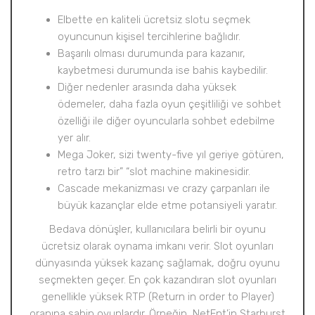
Elbette en kaliteli ücretsiz slotu seçmek
oyuncunun kişisel tercihlerine bağlıdır.
Başarılı olması durumunda para kazanır,
kaybetmesi durumunda ise bahis kaybedilir.
Diğer nedenler arasında daha yüksek
ödemeler, daha fazla oyun çeşitliliği ve sohbet
özelliği ile diğer oyuncularla sohbet edebilme
yer alır.
Mega Joker, sizi twenty-five yıl geriye götüren,
retro tarzı bir” “slot machine makinesidir.
Cascade mekanizması ve crazy çarpanları ile
büyük kazançlar elde etme potansiyeli yaratır.
Bedava dönüşler, kullanıcılara belirli bir oyunu
ücretsiz olarak oynama imkanı verir. Slot oyunları
dünyasında yüksek kazanç sağlamak, doğru oyunu
seçmekten geçer. En çok kazandıran slot oyunları
genellikle yüksek RTP (Return in order to Player)
oranına sahip oyunlardır. Örneğin, NetEnt’in Starburst