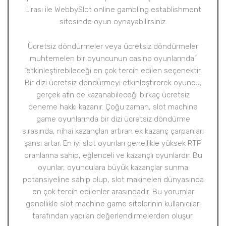
Lirası ile WebbySlot online gambling establishment
sitesinde oyun oynayabilirsiniz.
Ücretsiz döndürmeler veya ücretsiz döndürmeler
muhtemelen bir oyuncunun casino oyunlarında”
“etkinleştirebileceği en çok tercih edilen seçenektir.
Bir dizi ücretsiz döndürmeyi etkinleştirerek oyuncu,
gerçek afin de kazanabileceği birkaç ücretsiz
deneme hakkı kazanır. Çoğu zaman, slot machine
game oyunlarında bir dizi ücretsiz döndürme
sırasında, nihai kazançları artıran ek kazanç çarpanları
şansı artar. En iyi slot oyunları genellikle yüksek RTP
oranlarına sahip, eğlenceli ve kazançlı oyunlardır. Bu
oyunlar, oyunculara büyük kazançlar sunma
potansiyeline sahip olup, slot makineleri dünyasında
en çok tercih edilenler arasındadır. Bu yorumlar
genellikle slot machine game sitelerinin kullanıcıları
tarafından yapılan değerlendirmelerden oluşur.