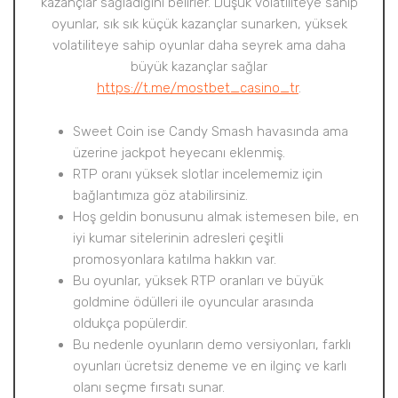
kazançlar sağladığını belirler. Düşük volatiliteye sahip
oyunlar, sık sık küçük kazançlar sunarken, yüksek
volatiliteye sahip oyunlar daha seyrek ama daha
büyük kazançlar sağlar
https://t.me/mostbet_casino_tr
.
Sweet Coin ise Candy Smash havasında ama
üzerine jackpot heyecanı eklenmiş.
RTP oranı yüksek slotlar incelememiz için
bağlantımıza göz atabilirsiniz.
Hoş geldin bonusunu almak istemesen bile, en
iyi kumar sitelerinin adresleri çeşitli
promosyonlara katılma hakkın var.
Bu oyunlar, yüksek RTP oranları ve büyük
goldmine ödülleri ile oyuncular arasında
oldukça popülerdir.
Bu nedenle oyunların demo versiyonları, farklı
oyunları ücretsiz deneme ve en ilginç ve karlı
olanı seçme fırsatı sunar.