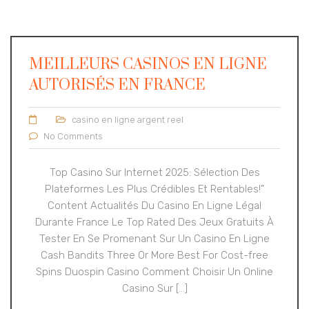
MEILLEURS CASINOS EN LIGNE
AUTORISÉS EN FRANCE
casino en ligne argent reel
No Comments
Top Casino Sur Internet 2025: Sélection Des
Plateformes Les Plus Crédibles Et Rentables!”
Content Actualités Du Casino En Ligne Légal
Durante France Le Top Rated Des Jeux Gratuits À
Tester En Se Promenant Sur Un Casino En Ligne
Cash Bandits Three Or More Best For Cost-free
Spins Duospin Casino Comment Choisir Un Online
Casino Sur […]