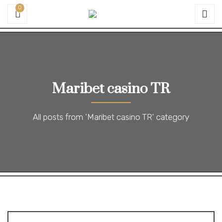
0
Maribet casino TR
All posts from 'Maribet casino TR' category