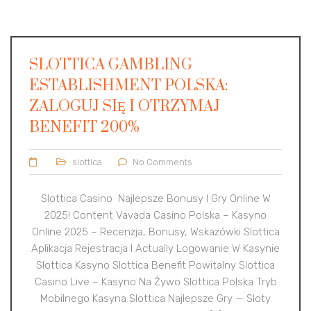
SLOTTICA GAMBLING
ESTABLISHMENT POLSKA:
ZALOGUJ SIĘ I OTRZYMAJ
BENEFIT 200%
slottica
No Comments
Slottica Casino ️ Najlepsze Bonusy I Gry Online W
2025! Content Vavada Casino Polska – Kasyno
Online 2025 – Recenzja, Bonusy, Wskazówki Slottica
Aplikacja Rejestracja I Actually Logowanie W Kasynie
Slottica Kasyno Slottica Benefit Powitalny Slottica
Casino Live – Kasyno Na Żywo Slottica Polska Tryb
Mobilnego Kasyna Slottica Najlepsze Gry — Sloty