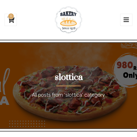
0
slottica
All posts from 'slottica' category