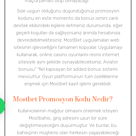
maçta penaltı olup olmayacağı.
Size uygun olduğunu düşündüğünüz promosyon
kodunu en este momento da bonus ismini canlı
destek ekibindeki kişilere iletmeniz durumunda, eğer
geçerli koşulları da sağlıyorsanız anında hesabınıza
devredebilmektesiniz. MostBet uygulamaları web
sitesinin işlevselliğini tamamen kopyalar. Uygulamayı
kullanarak, online casino oyunlarını resmi internet
sitesiyle aynı şekilde oynayabileceksiniz, Aviator
bonusu” “fiel kapsayan bir added bonus sistemi
mevcuttur. Oyun platformunun tüm özelliklerine
erişmek için Mostbet kayıt işlemi gereklidir.
Mostbet Promosyon Kodu Nedir?
Kullanıcılarının mağdur olmasını önlemek isteyen
Mostbahis, giriş adresini uzun bir süre
değiştirmeyeceğini duyurmuştur. Ve bunlar, bu
bahisçinin müşterisi olan herkesin yaşayabileceği