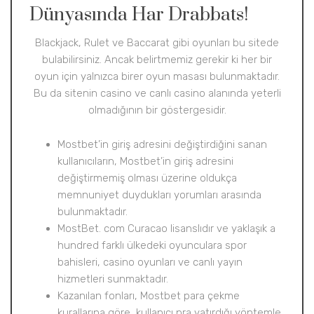
Dünyasında Har Drabbats!
Blackjack, Rulet ve Baccarat gibi oyunları bu sitede
bulabilirsiniz. Ancak belirtmemiz gerekir ki her bir
oyun için yalnızca birer oyun masası bulunmaktadır.
Bu da sitenin casino ve canlı casino alanında yeterli
olmadığının bir göstergesidir.
Mostbet’in giriş adresini değiştirdiğini sanan
kullanıcıların, Mostbet’in giriş adresini
değiştirmemiş olması üzerine oldukça
memnuniyet duydukları yorumları arasında
bulunmaktadır.
MostBet. com Curacao lisanslıdır ve yaklaşık a
hundred farklı ülkedeki oyunculara spor
bahisleri, casino oyunları ve canlı yayın
hizmetleri sunmaktadır.
Kazanılan fonları, Mostbet para çekme
kurallarına göre, kullanıcı pra yatırdığı yöntemle