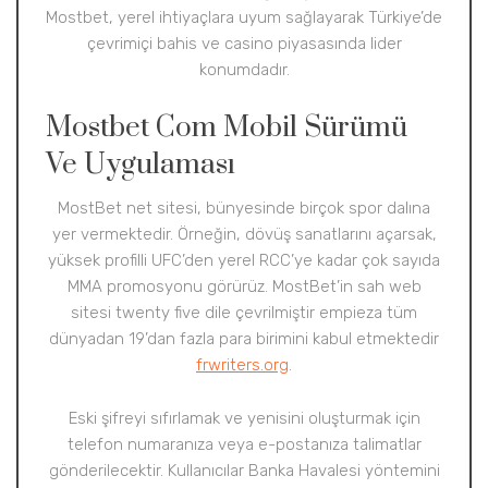
Mostbet, yerel ihtiyaçlara uyum sağlayarak Türkiye’de
çevrimiçi bahis ve casino piyasasında lider
konumdadır.
Mostbet Com Mobil Sürümü
Ve Uygulaması
MostBet net sitesi, bünyesinde birçok spor dalına
yer vermektedir. Örneğin, dövüş sanatlarını açarsak,
yüksek profilli UFC’den yerel RCC’ye kadar çok sayıda
MMA promosyonu görürüz. MostBet’in sah web
sitesi twenty five dile çevrilmiştir empieza tüm
dünyadan 19’dan fazla para birimini kabul etmektedir
frwriters.org
.
Eski şifreyi sıfırlamak ve yenisini oluşturmak için
telefon numaranıza veya e-postanıza talimatlar
gönderilecektir. Kullanıcılar Banka Havalesi yöntemini