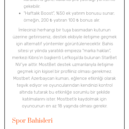
çekebilir.
“Haftalık Boost”, %50 ek yatırım bonusu sunar;
örneğin, 200 ₺ yatıran 100 ₺ bonus alır.
İmlecinizi herhangi bir tuşa basmadan kutunun
üzerine getirirseniz, destek ekibiyle iletişime geçmek
için alternatif yöntemler görüntülenecektir. Bahis
sitesi yr yılında yaratıldı empieza “marka hakları”,
merkezi Kıbrıs’ın başkenti Lefkoşa’da bulunan StarBet
NV’ye aittir. MostBet destek uzmanlarıyla iletişime
geçmek için kişisel bir profiliniz olması gerekmez.
Mostbet Azerbaycan kumarı, eğlence etkinliği olarak
teşvik ediyor ve oyuncularından kendinizi kontrol
altında tutarak bu etkinliğe sorumlu bir şekilde
katılmalarını ister. Mostbet’e kaydolmak için
oyuncunun en az 18 yaşında olması gerekir.
Spor Bahisleri