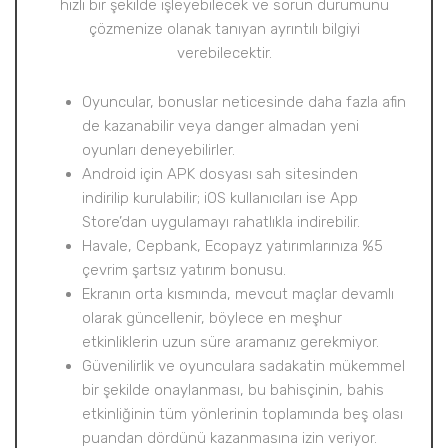
hızlı bir şekilde işleyebilecek ve sorun durumunu
çözmenize olanak tanıyan ayrıntılı bilgiyi
verebilecektir.
Oyuncular, bonuslar neticesinde daha fazla afin
de kazanabilir veya danger almadan yeni
oyunları deneyebilirler.
Android için APK dosyası sah sitesinden
indirilip kurulabilir; iOS kullanıcıları ise App
Store’dan uygulamayı rahatlıkla indirebilir.
Havale, Cepbank, Ecopayz yatırımlarınıza %5
çevrim şartsız yatırım bonusu.
Ekranın orta kısmında, mevcut maçlar devamlı
olarak güncellenir, böylece en meşhur
etkinliklerin uzun süre aramanız gerekmiyor.
Güvenilirlik ve oyunculara sadakatin mükemmel
bir şekilde onaylanması, bu bahisçinin, bahis
etkinliğinin tüm yönlerinin toplamında beş olası
puandan dördünü kazanmasına izin veriyor.