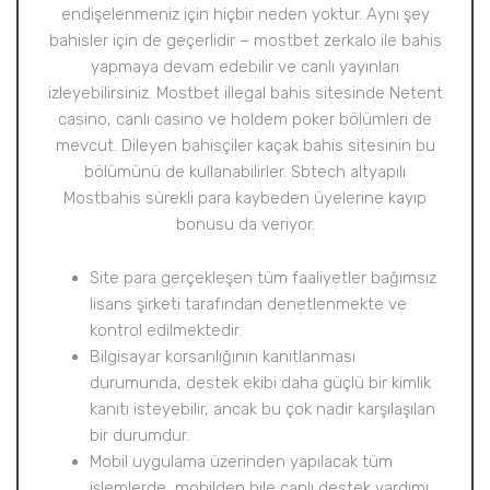
endişelenmeniz için hiçbir neden yoktur. Aynı şey
bahisler için de geçerlidir – mostbet zerkalo ile bahis
yapmaya devam edebilir ve canlı yayınları
izleyebilirsiniz. Mostbet illegal bahis sitesinde Netent
casino, canlı casino ve holdem poker bölümleri de
mevcut. Dileyen bahisçiler kaçak bahis sitesinin bu
bölümünü de kullanabilirler. Sbtech altyapılı
Mostbahis sürekli para kaybeden üyelerine kayıp
bonusu da veriyor.
Site para gerçekleşen tüm faaliyetler bağımsız
lisans şirketi tarafından denetlenmekte ve
kontrol edilmektedir.
Bilgisayar korsanlığının kanıtlanması
durumunda, destek ekibi daha güçlü bir kimlik
kanıtı isteyebilir, ancak bu çok nadir karşılaşılan
bir durumdur.
Mobil uygulama üzerinden yapılacak tüm
işlemlerde, mobilden bile canlı destek yardımı