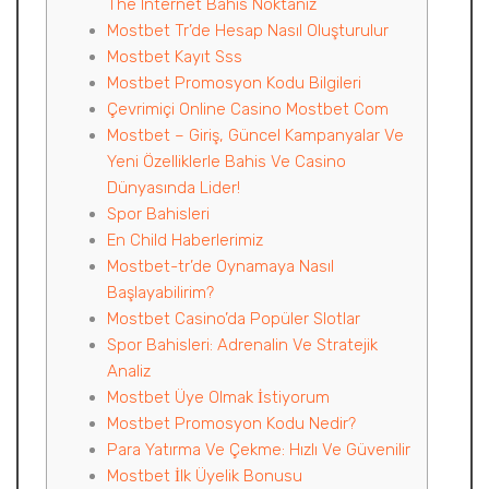
The Internet Bahis Noktanız
Mostbet Tr’de Hesap Nasıl Oluşturulur
Mostbet Kayıt Sss
Mostbet Promosyon Kodu Bilgileri
Çevrimiçi Online Casino Mostbet Com
Mostbet – Giriş, Güncel Kampanyalar Ve
Yeni Özelliklerle Bahis Ve Casino
Dünyasında Lider!
Spor Bahisleri
En Child Haberlerimiz
Mostbet-tr’de Oynamaya Nasıl
Başlayabilirim?
Mostbet Casino’da Popüler Slotlar
Spor Bahisleri: Adrenalin Ve Stratejik
Analiz
Mostbet Üye Olmak İstiyorum
Mostbet Promosyon Kodu Nedir?
Para Yatırma Ve Çekme: Hızlı Ve Güvenilir
Mostbet İlk Üyelik Bonusu