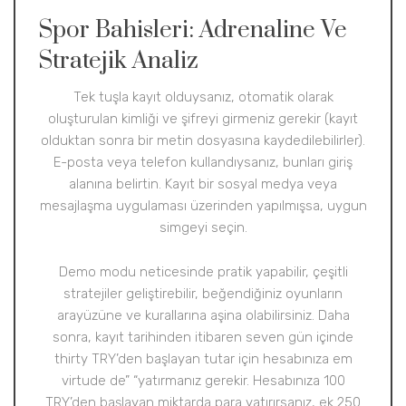
Spor Bahisleri: Adrenaline Ve
Stratejik Analiz
Tek tuşla kayıt olduysanız, otomatik olarak
oluşturulan kimliği ve şifreyi girmeniz gerekir (kayıt
olduktan sonra bir metin dosyasına kaydedilebilirler).
E-posta veya telefon kullandıysanız, bunları giriş
alanına belirtin. Kayıt bir sosyal medya veya
mesajlaşma uygulaması üzerinden yapılmışsa, uygun
simgeyi seçin.
Demo modu neticesinde pratik yapabilir, çeşitli
stratejiler geliştirebilir, beğendiğiniz oyunların
arayüzüne ve kurallarına aşina olabilirsiniz. Daha
sonra, kayıt tarihinden itibaren seven gün içinde
thirty TRY’den başlayan tutar için hesabınıza em
virtude de” “yatırmanız gerekir. Hesabınıza 100
TRY’den başlayan miktarda para yatırırsanız, ek 250