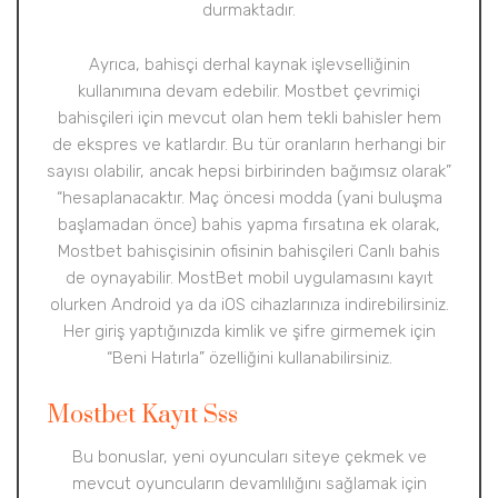
durmaktadır.
Ayrıca, bahisçi derhal kaynak işlevselliğinin
kullanımına devam edebilir. Mostbet çevrimiçi
bahisçileri için mevcut olan hem tekli bahisler hem
de ekspres ve katlardır. Bu tür oranların herhangi bir
sayısı olabilir, ancak hepsi birbirinden bağımsız olarak”
“hesaplanacaktır. Maç öncesi modda (yani buluşma
başlamadan önce) bahis yapma fırsatına ek olarak,
Mostbet bahisçisinin ofisinin bahisçileri Canlı bahis
de oynayabilir. MostBet mobil uygulamasını kayıt
olurken Android ya da iOS cihazlarınıza indirebilirsiniz.
Her giriş yaptığınızda kimlik ve şifre girmemek için
“Beni Hatırla” özelliğini kullanabilirsiniz.
Mostbet Kayıt Sss
Bu bonuslar, yeni oyuncuları siteye çekmek ve
mevcut oyuncuların devamlılığını sağlamak için