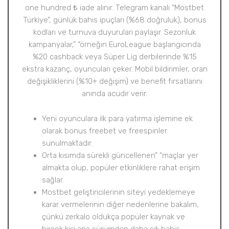
one hundred ₺ iade alınır. Telegram kanalı “Mostbet
Türkiye”, günlük bahis ipuçları (%68 doğruluk), bonus
kodları ve turnuva duyuruları paylaşır. Sezonluk
kampanyalar,” “örneğin EuroLeague başlangıcında
%20 cashback veya Süper Lig derbilerinde %15
ekstra kazanç, oyuncuları çeker. Mobil bildirimler, oran
değişikliklerini (%10+ değişim) ve benefit fırsatlarını
anında acudir verir.
Yeni oyunculara ilk para yatırma işlemine ek
olarak bonus freebet ve freespinler
sunulmaktadır.
Orta kısımda sürekli güncellenen” “maçlar yer
almakta olup, popüler etkinliklere rahat erişim
sağlar.
Mostbet geliştiricilerinin siteyi yedeklemeye
karar vermelerinin diğer nedenlerine bakalım,
çünkü zerkalo oldukça popüler kaynak ve