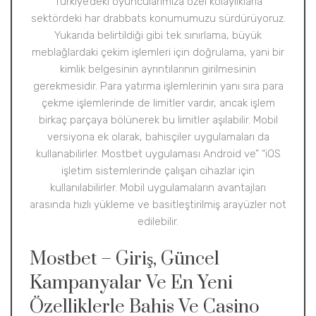
Türkiye’deki oyuncularımıza özel kolaylıklarla
sektördeki har drabbats konumumuzu sürdürüyoruz.
Yukarıda belirtildiği gibi tek sınırlama, büyük
meblağlardaki çekim işlemleri için doğrulama, yani bir
kimlik belgesinin ayrıntılarının girilmesinin
gerekmesidir. Para yatırma işlemlerinin yanı sıra para
çekme işlemlerinde de limitler vardır, ancak işlem
birkaç parçaya bölünerek bu limitler aşılabilir. Mobil
versiyona ek olarak, bahisçiler uygulamaları da
kullanabilirler. Mostbet uygulaması Android ve” “iOS
işletim sistemlerinde çalışan cihazlar için
kullanılabilirler. Mobil uygulamaların avantajları
arasında hızlı yükleme ve basitleştirilmiş arayüzler not
edilebilir.
Mostbet – Giriş, Güncel
Kampanyalar Ve En Yeni
Özelliklerle Bahis Ve Casino