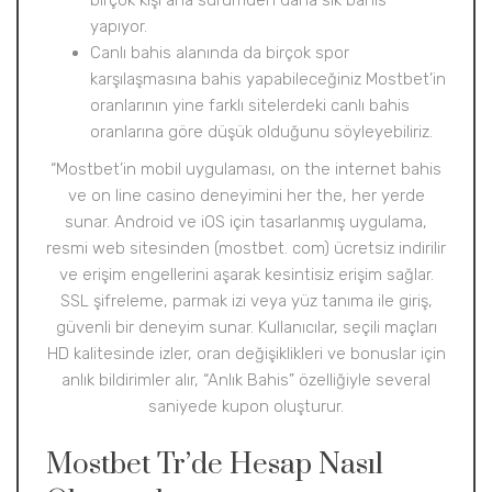
birçok kişi ana sürümden daha sık bahis
yapıyor.
Canlı bahis alanında da birçok spor
karşılaşmasına bahis yapabileceğiniz Mostbet’in
oranlarının yine farklı sitelerdeki canlı bahis
oranlarına göre düşük olduğunu söyleyebiliriz.
“Mostbet’in mobil uygulaması, on the internet bahis
ve on line casino deneyimini her the, her yerde
sunar. Android ve iOS için tasarlanmış uygulama,
resmi web sitesinden (mostbet. com) ücretsiz indirilir
ve erişim engellerini aşarak kesintisiz erişim sağlar.
SSL şifreleme, parmak izi veya yüz tanıma ile giriş,
güvenli bir deneyim sunar. Kullanıcılar, seçili maçları
HD kalitesinde izler, oran değişiklikleri ve bonuslar için
anlık bildirimler alır, “Anlık Bahis” özelliğiyle several
saniyede kupon oluşturur.
Mostbet Tr’de Hesap Nasıl