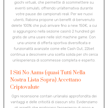
giochi virtuali, che permette di scommettere su
eventi simulati, offrendo un’alternativa durante
votre pause dei campionati reali. Per we nuovi
utenti, Rabona propone un benefit di benvenuto
delete 100% che può arrivare fino a new 150€, a cui
si aggiungono nella sezione casinò 2 hundred giri
gratis de uma usare nelle slot machine game. Con
una unione di offerta sportiva diversificata e
funzionalità avanzate come elle Cash Out, 22bet
continua a descrivere una scelta solida per chi cerca
un’esperienza di scommesse completa e esperto.
I Siti No Aams (quasi Tutti Nella
Nostra Lista Sopra) Accettano
Criptovalute
Ogni recensione contain un’analisi approfondita dei
vantaggi e delle criticità di ciascun sito. Evidenziamo
gli aspetti che migliorano l’esperienza di gioco e