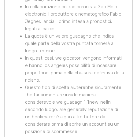
In collaborazione col radiocronista Geo Molo
electronic il produttore cinematografico Fabio
Jegher, lancia il primo intesa a pronostici,
legati al calcio.
La quota è un valore guadagno che indica
quale parte della vostra puntata tornerà a
lungo termine.
In questi casi, we giocatori vengono informati
e hanno los angeles possibilità di incassare i
propri fondi prima della chiusura definitiva della
ripiano.
Questo tipo di scelta aiuterebbe sicuramente
the far aumentare inside maniera
considerevole we guadagni.” “[newline]In
secondo luogo, are generally reputazione di
un bookmaker è algun altro fattore da
considerare prima di aprire un account su un
posizione di scommesse.