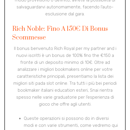
modo provvisorio o definito, avrete la possibilità di
salvaguardarvi autonomamente, facendo l’auto-
esclusione dal gara.
Rich Noble: Fino A 150€ Di Bonus
Scommesse
Il bonus benvenuto Rich Royal per my partner and i
nuovi iscritti è un bonus de 100% fino the €150 a
fronte di un deposito minimo di 10€. Oltre ad
analizzare i migliori bookmakers online per votre
caratteristiche principali, presentiamo la lista dei
migliori siti pada slot online. Tra tutti i più bei periodi
bookmaker italiani education esteri, Snai rientra
spesso nelle varie graduatorie per l’esperienza di
gioco che offre agli utenti.
Queste operazioni si possono do in diversi
modi e con varie strumenti, come vedremo qui