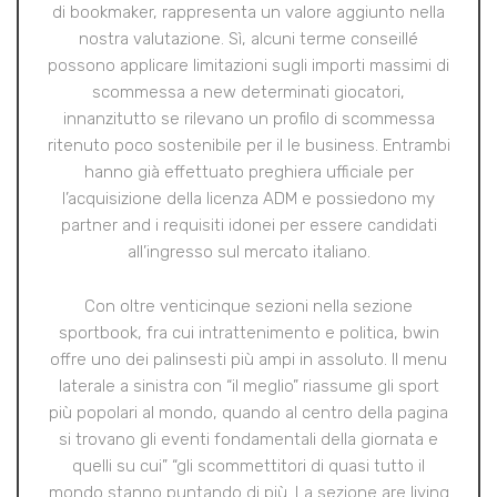
di bookmaker, rappresenta un valore aggiunto nella
nostra valutazione. Sì, alcuni terme conseillé
possono applicare limitazioni sugli importi massimi di
scommessa a new determinati giocatori,
innanzitutto se rilevano un profilo di scommessa
ritenuto poco sostenibile per il le business. Entrambi
hanno già effettuato preghiera ufficiale per
l’acquisizione della licenza ADM e possiedono my
partner and i requisiti idonei per essere candidati
all’ingresso sul mercato italiano.
Con oltre venticinque sezioni nella sezione
sportbook, fra cui intrattenimento e politica, bwin
offre uno dei palinsesti più ampi in assoluto. Il menu
laterale a sinistra con “il meglio” riassume gli sport
più popolari al mondo, quando al centro della pagina
si trovano gli eventi fondamentali della giornata e
quelli su cui” “gli scommettitori di quasi tutto il
mondo stanno puntando di più. La sezione are living