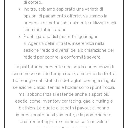
di corteo.
Inoltre, abbiamo esplorato una varietà di
opzioni di pagamento offerte, valutando la
presenza di metodi abitualmente utilizzati dagli
scommettitori italiani.
È obbligatorio dichiarare tali guadagni
all’Agenzia delle Entrate, inserendoli nella
sezione “redditi diversi” della dichiarazione dei
redditi per coprire la conformità severo.
La piattaforma présente una solida conoscenza di
scommesse inside tempo reale, arricchita da diretta
buffering e dati statistici dettagliati per ogni singola
selezione. Calcio, tennis e holder sono i punti focali,
ma l’abbondanza si estende anche a sport più
esotici come inventory car racing, gaelic hurling e
biathlon. Le quote elizabeth i payout ci hanno
impressionato positivamente, e la promozione di
una freebet ogni tre scommesse è un valore