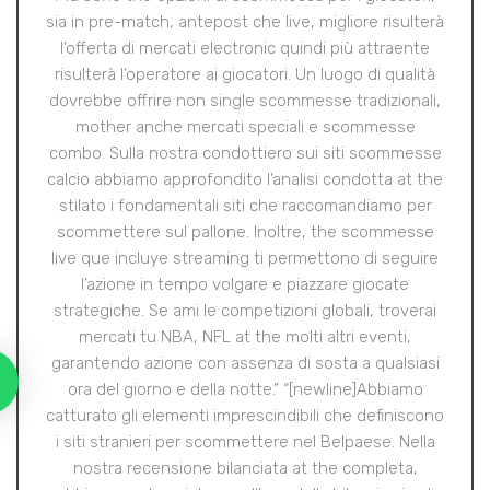
sia in pre-match, antepost che live, migliore risulterà
l’offerta di mercati electronic quindi più attraente
risulterà l’operatore ai giocatori. Un luogo di qualità
dovrebbe offrire non single scommesse tradizionali,
mother anche mercati speciali e scommesse
combo. Sulla nostra condottiero sui siti scommesse
calcio abbiamo approfondito l’analisi condotta at the
stilato i fondamentali siti che raccomandiamo per
scommettere sul pallone. Inoltre, the scommesse
live que incluye streaming ti permettono di seguire
l’azione in tempo volgare e piazzare giocate
strategiche. Se ami le competizioni globali, troverai
mercati tu NBA, NFL at the molti altri eventi,
garantendo azione con assenza di sosta a qualsiasi
ora del giorno e della notte.” “[newline]Abbiamo
catturato gli elementi imprescindibili che definiscono
i siti stranieri per scommettere nel Belpaese. Nella
nostra recensione bilanciata at the completa,