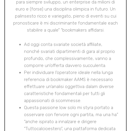
para siempre sviluppo, un enterprise da milioni di
euro e (forse) una disciplina olimpica in futuro. Un
palinsesto ricco e variegato, pieno di eventi su cui
pronosticare è mi discriminante fondamentale each
stabilire a quale” “bookmakers affidarsi.
Ad oggi conta svariate società affiliate,
nonché svariati dipartimenti di gara al proprio
profundo, che complessivamente, vanno a
comporre un’offerta davvero succulenta.
Per individuare l’operatore ideale nella lunga
referencia di bookmaker AAMS è necessario
effettuare un’analisi oggettiva dalam diverse
caratteristiche fondamentali per tutti gli
appassionati di scommesse.
Questa passione low solo mi styra portato a
osservare con fervore ogni partita, ma una ha”
“anche ispirato a innalzare e dirigere
“Tuttocalcioestero”, una piattaforma dedicata