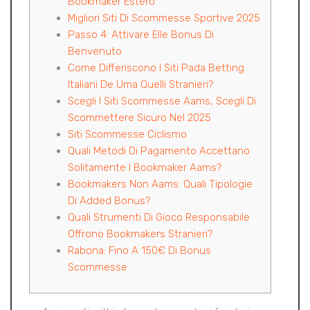
Bookmaker Estero
Migliori Siti Di Scommesse Sportive 2025
Passo 4: Attivare Elle Bonus Di
Benvenuto
Come Differiscono I Siti Pada Betting
Italiani De Uma Quelli Stranieri?
Scegli I Siti Scommesse Aams, Scegli Di
Scommettere Sicuro Nel 2025
Siti Scommesse Ciclismo
Quali Metodi Di Pagamento Accettano
Solitamente I Bookmaker Aams?
Bookmakers Non Aams: Quali Tipologie
Di Added Bonus?
Quali Strumenti Di Gioco Responsabile
Offrono Bookmakers Stranieri?
Rabona: Fino A 150€ Di Bonus
Scommesse